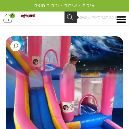
ילוג
איכות - שירות - ומחיר מנצח
תוכן
Product
0
searc
כמות
טווח
של
מחירים:
מתנפח
חד
קרן
עד
לאירועים