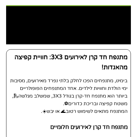
תיאור
מידע נוסף
חוות דעת (0)
מתנפח חד קרן לאירועים 3X3: חוויית קפיצה
מהאגדות!
בימינו, מתנפחים הפכו לחלק בלתי נפרד מאירועים, מסיבות
ימי הולדת וחוויות לילדים. אחד המתנפחים הפופולריים
ביותר הוא מתנפח חד-קרן בגודל 3X3, שמשלב מגלשה🛝,
משטח קפיצה ובריכת כדורים⚽️.
המתנפח מתאים לשימוש רטוב🌊 או יבש☀️.
מתנפח חד קרן לאירועים חלומיים