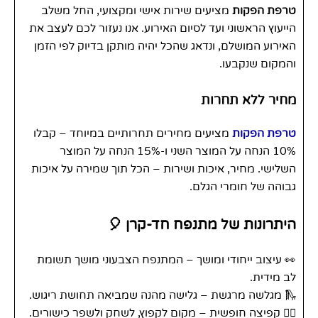
טרפת הפקות
מציעים שירות אישי ומקצועי, החל משלב
הייעוץ הראשוני ועד לסיום האירוע. אנו נעזור לכם לעצב את
האירוע המושלם, ונדאג שהכל יהיה מותקן בדיוק לפי הזמן
והמקום שנקבעו.
מחיר ללא תחרות
טרפת הפקות
מציעים מחירים תחרותיים במיוחד – קבלו
10% הנחה על המוצר השני ו-15% הנחה על המוצר
השלישי. מחיר, איכות ושירות – הכל תוך שמירה על איכות
גבוהה של חומרי הגלם.
היתרונות של מתנפח חד-קרן 🎈
👀 עיצוב ייחודי ומושך – המתנפח הצבעוני מושך תשומת
לב מידית.
🛝 מגלשה מרגשת – גלישה מהנה שמביאה תחושת ריגוש.
🤸‍♀️ קפיצה חופשית – מקום לקפוץ, לשחק ולשפר כישורים.