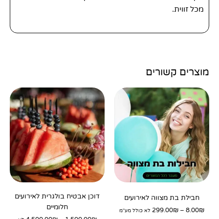
מכל זווית.
מוצרים קשורים
טווח
טווח
למוצר
מחירים:
מחירים:
זה
עד
עד
יש
מספר
סוגים.
ניתן
לבחור
את
האפשרויו
דוכן אבטיח בולגרית לאירועים
חבילת בת מצווה לאירועים
חלומיים
בעמוד
299.00
₪
–
8.00
₪
לא כולל מע"מ