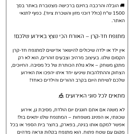
🚚 הובלה והרכבה בחינם ברכישה מצטברת באתר בסך
1500 ש"ח (כולל דוכני מזון והשכרת ציוד). כפוף לתנאי
האתר.
מתנפח חד-קרן – האורח הכי נוצץ באירוע שלכם!
אין ילד או ילדה שיכולים להישאר אדישים למתנפח חד-קרן
הקסום שלנו. בעיצוב מרהיב וצבעים זוהרים, הוא לא רק
מתקן משחק – אלא גולת הכותרת של כל מסיבה. החיוכים,
הצחוק וההתלהבות שיגיעו יחד איתו יהפכו את האירוע
שלכם לשיחת היום בקרב ההורים והילדים כאחד!
מתאים לכל סוגי האירועים 🎪
לא משנה אם אתם חוגגים יום הולדת, מסיבת גן, אירוע
שכונתי, או הפנינג משפחות – המתנפח שלנו יתאים בול!
אפשר למקם אותו בגינה, בפארק, בחצר בית הספר או בכל
מקום עם שטח פתוח. הוא מתנפח בקלות ונראה מדהים