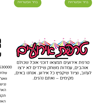
בחר אפשרויות
בחר אפשרויות
ת
מ
ש
טרפת אירועים תמצאו דוכני אוכל שכולם
אוהבים, עמדות משחק שילדים לא ירצו
530000
לעזוב, וציוד שיקפיץ כל אירוע. אנחנו באים,
שלחו
מקימים – ואתם נהנים.
וואצ'
נגיש
האת
תקנו
האת