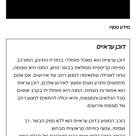
חוות דעת (0)
מידע נוסף:
דוכן עראייס
דוכן עראייס הוא מאכל פופולרי במזרח התיכון, המורכב
מפיתה קריספית ממולאת בבשר טחון. המנה היא טעימה,
נוחה לאכילה ומתאימה למגוון רחב של אירועים. אם אתם
מחפשים פתרון טעים ומושך לאירוע שלכם, דוכן עראיס
הוא אפשרות מצוינת. המנה היא פופולרית בקרב אנשים
מכל הגילאים והסגנונות, והיא יכולה להתאים למגוון רחב
של סגנונות אירועים.
כוכב המופע בדוכן עראייס הוא ללא ספק הבשר. רך
ועסיסי, עטוף בפיתה קראנצית מבחוץ.
הבשר הטרי בליווי שומן כבש ותערובת של תבלין השף,