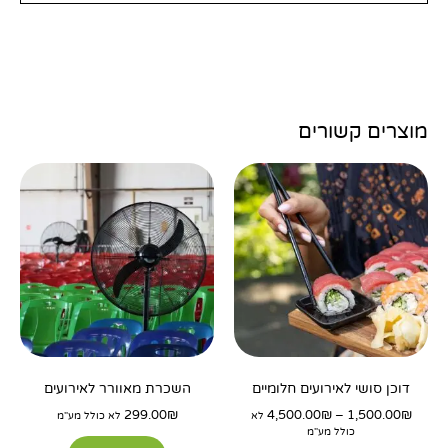
מוצרים קשורים
טווח
למוצר
מחירים:
זה
עד
יש
מספר
סוגים.
ניתן
לבחור
את
האפשרויות
דוכן סושי לאירועים חלומיים
השכרת מאוורר לאירועים
בעמוד
299.00
₪
4,500.00
₪
–
1,500.00
₪
לא
לא כולל מע"מ
המוצר
כולל מע"מ