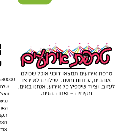
ת
מ
ש
טרפת אירועים תמצאו דוכני אוכל שכולם
אוהבים, עמדות משחק שילדים לא ירצו
530000
לעזוב, וציוד שיקפיץ כל אירוע. אנחנו באים,
שלחו
מקימים – ואתם נהנים.
וואצ'
נגיש
האת
תקנו
האת
אודו