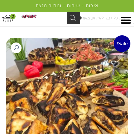
ילוג
איכות - שירות - ומחיר מנצח
תוכן
Product
0
searc
כמות
טווח
Sale!
של
מחירים:
דוכן
עראייס
עד