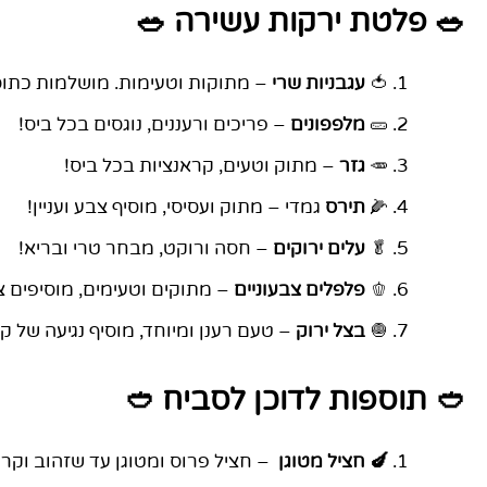
🥗 פלטת ירקות עשירה 🥗
🍅
עגבניות שרי
– מתוקות וטעימות. מושלמות כתו
🥒
מלפפונים
– פריכים ורעננים, נוגסים בכל ביס!
🥕
גזר
– מתוק וטעים, קראנציות בכל ביס!
🌽
תירס
גמדי – מתוק ועסיסי, מוסיף צבע ועניין!
🥬
עלים ירוקים
– חסה ורוקט, מבחר טרי ובריא!
🫑
פלפלים צבעוניים
– מתוקים וטעימים, מוסיפים צ
🧅
בצל ירוק
– טעם רענן ומיוחד, מוסיף נגיעה של ק
🥙 תוספות לדוכן לסביח 🥙
🍆 חציל מטוגן
– חציל פרוס ומטוגן עד שזהוב וקר