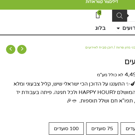
דילים
צור קשר
אודות
0
פתח חבילות לאירועים
ועים
בלוג
ני מזון פרווה
טווח
/ דוכן סביח לאירועים
מחירים:
עים
4,4
עד
לא כולל מע"מ
 התענגו על הדוכן הכי ישראלי שיש, קליל צבעוני ומלא
בדברים טובים – הדוכן המושלם לHAPPY HOUR ולכל חגיגה. פיתה בעבודת יד
 תפו"א חם ושלל תוספות. 🥙🎉
75 סועדים
100 סועדים