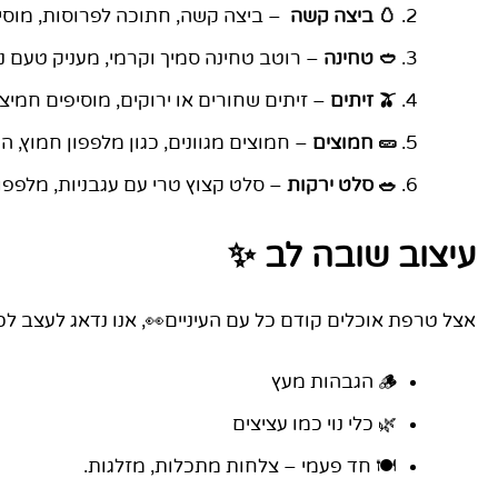
🥚 ביצה קשה
– ביצה קשה, חתוכה לפרוסות, מוסי
🥙 טחינה
– רוטב טחינה סמיך וקרמי, מעניק טעם נ
🫒 זיתים
– זיתים שחורים או ירוקים, מוסיפים חמיצ
🥒 חמוצים
– חמוצים מגוונים, כגון מלפפון חמוץ, 
🥗 סלט ירקות
– סלט קצוץ טרי עם עגבניות, מלפפונ
עיצוב שובה לב ✨
אצל טרפת אוכלים קודם כל עם העיניים👀, אנו נדאג לעצב לכם
🪵 הגבהות מעץ
🌿 כלי נוי כמו עציצים
🍽️ חד פעמי – צלחות מתכלות, מזלגות.