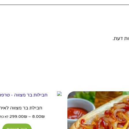
ת דעת.
טווח
טווח
למוצר
מחירים:
מחירי
זה
חבילת בר מצווה לאירו
עד
עד
יש
299.00
₪
–
8.00
₪
מספר
לא כול
סוגים.