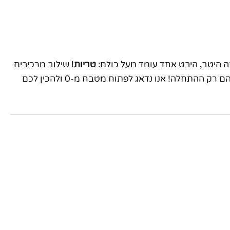
ה היטב, היבט אחד עומד מעל כולם:
טריות
! שילוב מרכיבים
טריים לא רק משפר את טעמי המנה אלא גם מבטיח את ערכה התזונתי. צבעים מרהיבים, מרקמים מוצקים וניחוחות ריחניים הם רק ההתחלה! אנו נדאג לפתוח מטבח מ-0 ולהכין לכם