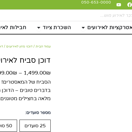
Youtube
Facebook
Insta
050-653-0000
י מזון
פתח אטרקציות לאירועים
פתח השכרת ציוד
טרקציות לאירועים
השכרת ציוד
חבילות לאיר
כמות
עמוד הבית
/
דוכני מזון לאירועים
/
דוכ
של
דוכן
דוכן סביח לאירו
סביח
לאירועים
99.00
₪
–
1,499.00
₪
הסביח של המאסטרים! 🍆✨
מלאה בחצילים מטוגנים,
מספר סועדים:
25 סועדים
50 סועדים