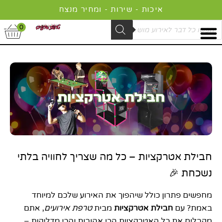
ילוג
איכות - שירות - ומחיר מנצח
תוכן
Product
0
searc
חבילת אטרקציות – כל מה שצריך לחוויה בלתי
נשכחת 🎉
מחפשים פתרון כולל שיהפוך את האירוע שלכם למיוחד
באמת? עם
חבילת אטרקציות
מבית
טרפת אירועים
, אתם
מקבלים את כל האטרקציות הכי אהובות והכי מדליקות –