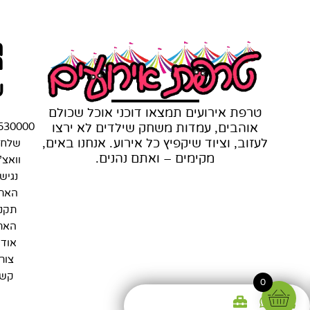
ת
מ
ש
טרפת אירועים תמצאו דוכני אוכל שכולם
אוהבים, עמדות משחק שילדים לא ירצו
530000
לעזוב, וציוד שיקפיץ כל אירוע. אנחנו באים,
שלחו
מקימים – ואתם נהנים.
וואצ'
נגיש
האת
תקנו
האת
אודו
צור
קש
0