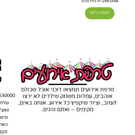
299.00
₪
לא כולל מע"מ
הוספה לסל
ת
מ
ש
טרפת אירועים תמצאו דוכני אוכל שכולם
אוהבים, עמדות משחק שילדים לא ירצו
530000
לעזוב, וציוד שיקפיץ כל אירוע. אנחנו באים,
שלחו
מקימים – ואתם נהנים.
וואצ'
נגיש
האת
תקנו