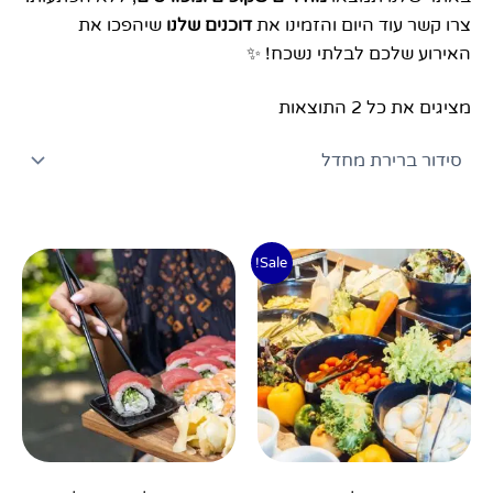
צרו קשר עוד היום והזמינו את
דוכנים שלנו
שיהפכו את
האירוע שלכם לבלתי נשכח! ✨
מציגים את כל ⁦2⁩ התוצאות
טווח
טווח
למוצר
למוצר
Sale!
מחירים:
מחירים:
זה
זה
עד
עד
יש
יש
מספר
מספר
סוגים.
סוגים.
ניתן
ניתן
לבחור
לבחור
את
את
האפשרויות
האפשרויו