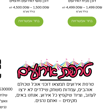
דוכן סביח לאירועים
דוכן סושי לאירועים חלומיים
בעמוד
בעמוד
4,500.00
₪
–
1,500.00
₪
4,499.00
₪
–
1,499.00
₪
לא
לא
המוצר
המוצר
כולל מע"מ
כולל מע"מ
בחר אפשרויות
בחר אפשרויות
ת
מ
ש
טרפת אירועים תמצאו דוכני אוכל שכולם
אוהבים, עמדות משחק שילדים לא ירצו
530000
לעזוב, וציוד שיקפיץ כל אירוע. אנחנו באים,
שלחו
מקימים – ואתם נהנים.
וואצ'
נגיש